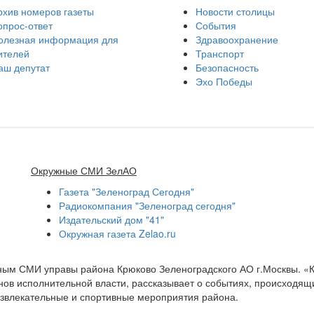
рхив номеров газеты
Новости столицы
опрос-ответ
События
олезная информация для
Здравоохранение
ителей
Транспорт
аш депутат
Безопасность
Эхо Победы
Окружные СМИ ЗелАО
Газета "Зеленоград Сегодня"
Радиокомпания "Зеленоград сегодня"
Издательский дом "41"
Окружная газета Zelao.ru
нным СМИ управы района Крюково Зеленоградского АО г.Москвы. «
ов исполнительной власти, рассказывает о событиях, происходящих
развлекательные и спортивные мероприятия района.