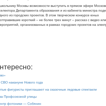
 школьнику Москвы возможности выступить в прямом эфире Москов
 селектора Департамента образования и из кабинета министра под
ного из городских проектов. В этом творческом конкурсе юных
отправившие короткий – не более трех минут – рассказ с видео ил
роприятий, организованных в рамках городских проектов на элек
и
нтересно:
ово»
 СВО накануне Нового года
итые фигуристы приглашают на сказочные ледовые спектакли
тва Профсоюзной улицы
центр фотоники — Собянин