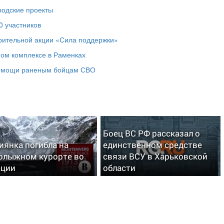
родские проекты
0 участников
рительной акции «Сила поддержки»
ном комплексе в Раменках
помощи раненым бойцам СВО
Боец ВС РФ рассказал о
иянка погибла на
единственном средстве
олыжном курорте во
связи ВСУ в Харьковской
нции
области