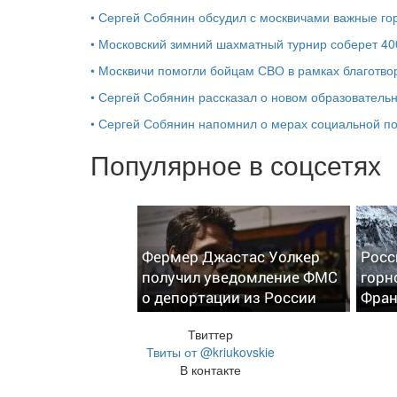
•
Сергей Собянин обсудил с москвичами важные го
•
Московский зимний шахматный турнир соберет 40
•
Москвичи помогли бойцам СВО в рамках благотво
•
Сергей Собянин рассказал о новом образователь
•
Сергей Собянин напомнил о мерах социальной 
Популярное в соцсетях
Фермер Джастас Уолкер
Росс
получил уведомление ФМС
горн
о депортации из России
Фра
Твиттер
Твиты от @kriukovskie
В контакте