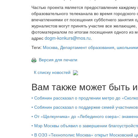
Частью проекта является предоставление каждому
образовательного телеканала во время городского
впечатлениями от посещения субботнего занятия од
журналистов могут принять участие все желающие, 
фотоматериалом по итогам посещения одного из ме
адрес
dogm-konkurs@mos.ru
.
Теги:
Москва
,
Департамент образования
,
школьник
Версия для печати
К списку новостей
Вам также может быть и
•
Собянин рассказал о продлении метро до «Сколк
•
Собянин рассказал о поддержке семей участников
•
От «Щелкунчика» до «Лебединого озера»: знамен
•
Мэр Москвы объявил о завершении благоустройс
•
В ОЭЗ «Технополис Москва» открыт Московский 