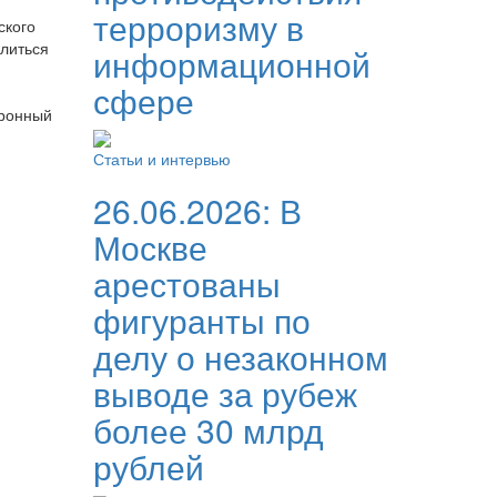
терроризму в
ского
елиться
информационной
сфере
и
тронный
Статьи и интервью
26.06.2026:
В
Москве
арестованы
фигуранты по
делу о незаконном
выводе за рубеж
более 30 млрд
рублей