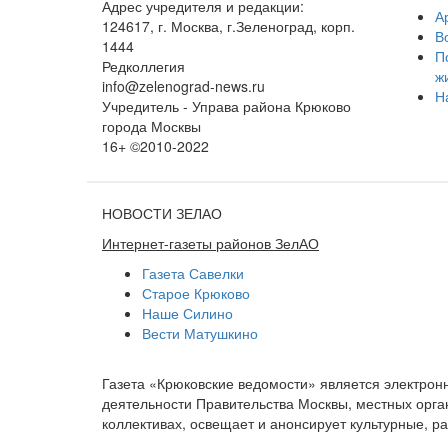
Адрес учредителя и редакции:
А
124617, г. Москва, г.Зеленоград, корп.
В
1444
П
Редколлегия
ж
info@zelenograd-news.ru
Н
Учредитель - Управа района Крюково
города Москвы
16+ ©2010-2022
НОВОСТИ ЗЕЛАО
Интернет-газеты районов ЗелАО
Газета Савелки
Старое Крюково
Наше Силино
Вести Матушкино
Газета «Крюковские ведомости» является электро
деятельности Правительства Москвы, местных орган
коллективах, освещает и анонсирует культурные, 