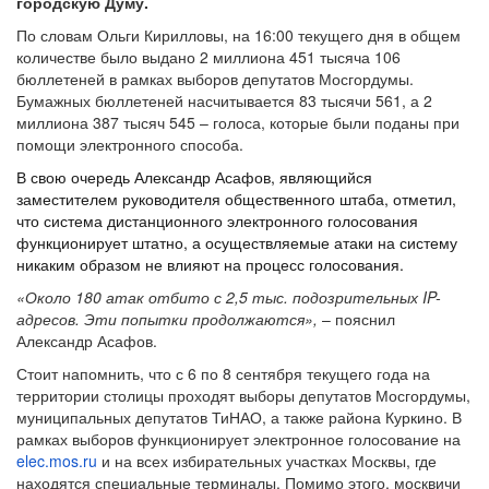
городскую Думу.
По словам Ольги Кирилловы, на 16:00 текущего дня в общем
количестве было выдано 2 миллиона 451 тысяча 106
бюллетеней в рамках выборов депутатов Мосгордумы.
Бумажных бюллетеней насчитывается 83 тысячи 561, а 2
миллиона 387 тысяч 545 – голоса, которые были поданы при
помощи электронного способа.
В свою очередь Александр Асафов, являющийся
заместителем руководителя общественного штаба, отметил,
что система дистанционного электронного голосования
функционирует штатно, а осуществляемые атаки на систему
никаким образом не влияют на процесс голосования.
«Около 180 атак отбито с 2,5 тыс. подозрительных IP-
адресов. Эти попытки продолжаются»,
– пояснил
Александр Асафов.
Стоит напомнить, что с 6 по 8 сентября текущего года на
территории столицы проходят выборы депутатов Мосгордумы,
муниципальных депутатов ТиНАО, а также района Куркино. В
рамках выборов функционирует электронное голосование на
elec.mos.ru
и на всех избирательных участках Москвы, где
находятся специальные терминалы. Помимо этого, москвичи