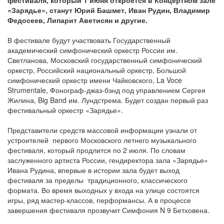
фестиваля, который 1 июня откроется в Концертном зале
«Зарядье», станут Юрий Башмет, Иван Рудин, Владимир
Федосеев, Липарит Аветисян и другие.
В фестивале будут участвовать Государственный
академический симфонический оркестр России им.
Светланова, Московский государственный симфонический
оркестр, Российский национальный оркестр, Большой
симфонический оркестр имени Чайковского, La Voce
Strumentale, Фонограф-джаз-бэнд под управлением Сергея
Жилина, Big Band им. Лундстрема. Будет создан первый раз
фестивальный оркестр «Зарядье».
Представители средств массовой информации узнали от
устроителей первого Московского летнего музыкального
фестиваля, который продлится по 2 июля. По словам
заслуженного артиста России, гендиректора зала «Зарядье»
Ивана Рудина, впервые в истории зала будет выход
фестиваля за пределы традиционного, классического
формата. Во время выходных у входа на улице состоятся
игры, ряд мастер-классов, перформансы. А в процессе
завершения фестиваля прозвучит Симфония N 9 Бетховена.