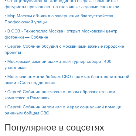
•
От «Щелкунчика» до «Лебединого озера»: знаменитые
фигуристы приглашают на сказочные ледовые спектакли
•
Мэр Москвы объявил о завершении благоустройства
Профсоюзной улицы
•
В ОЭЗ «Технополис Москва» открыт Московский центр
фотоники — Собянин
•
Сергей Собянин обсудил с москвичами важные городские
проекты
•
Московский зимний шахматный турнир соберет 400
участников
•
Москвичи помогли бойцам СВО в рамках благотворительной
акции «Сила поддержки»
•
Сергей Собянин рассказал о новом образовательном
комплексе в Раменках
•
Сергей Собянин напомнил о мерах социальной помощи
раненым бойцам СВО
Популярное в соцсетях