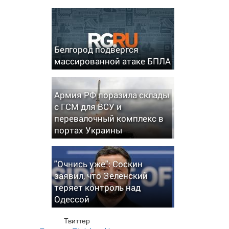
Белгород подвергся
массированной атаке БПЛА
Армия РФ поразила склады
с ГСМ для ВСУ и
перевалочный комплекс в
портах Украины
"Очнись уже": Соскин
заявил, что Зеленский
теряет контроль над
Одессой
Твиттер