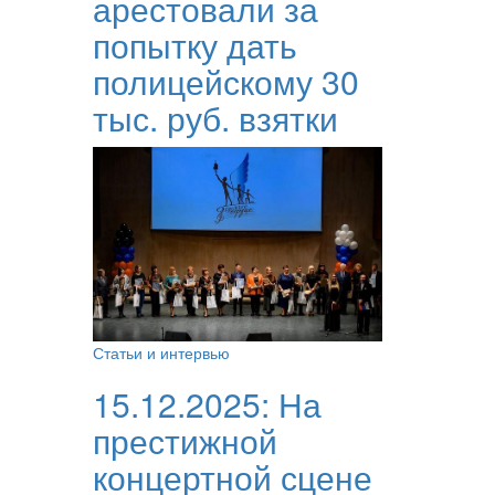
арестовали за
попытку дать
полицейскому 30
тыс. руб. взятки
Статьи и интервью
15.12.2025:
На
престижной
концертной сцене