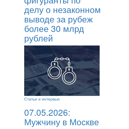
делу о незаконном
выводе за рубеж
более 30 млрд
рублей
Статьи и интервью
07.05.2026:
Мужчину в Москве