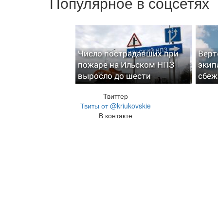
Популярное в соцсетях
Число пострадавших при
Верт
пожаре на Ильском НПЗ
экип
выросло до шести
сбеж
Твиттер
Твиты от @kriukovskie
В контакте