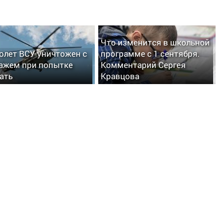
Что изменится в школьной
олет ВСУ уничтожен с
программе с 1 сентября.
ажем при попытке
Комментарий Сергея
ать
Кравцова