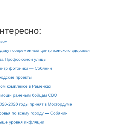
нтересно:
ово»
здадут современный центр женского здоровья
тва Профсоюзной улицы
центр фотоники — Собянин
родские проекты
ном комплексе в Раменках
помощи раненым бойцам СВО
026-2028 годы принят в Мосгордуме
ровья по всему городу — Собянин
выше уровня инфляции