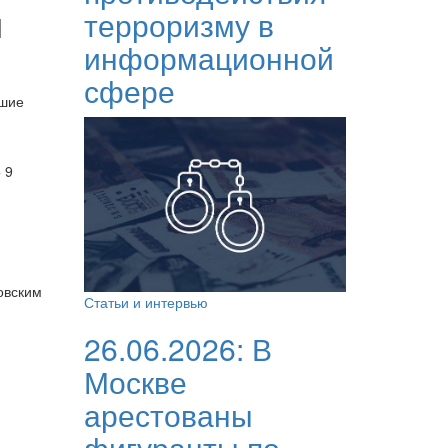
и
терроризму в
информационной
сфере
чшие
 9
овским
Статьи и интервью
26.06.2026:
В
Москве
арестованы
фигуранты по