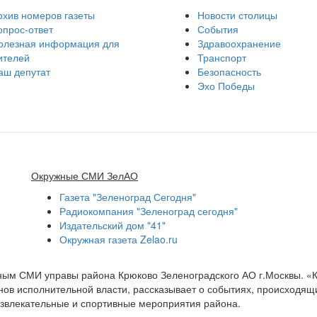
рхив номеров газеты
Новости столицы
опрос-ответ
События
олезная информация для
Здравоохранение
ителей
Транспорт
аш депутат
Безопасность
Эхо Победы
Окружные СМИ ЗелАО
Газета "Зеленоград Сегодня"
Радиокомпания "Зеленоград сегодня"
Издательский дом "41"
Окружная газета Zelao.ru
нным СМИ управы района Крюково Зеленоградского АО г.Москвы. «
ов исполнительной власти, рассказывает о событиях, происходящих
развлекательные и спортивные мероприятия района.