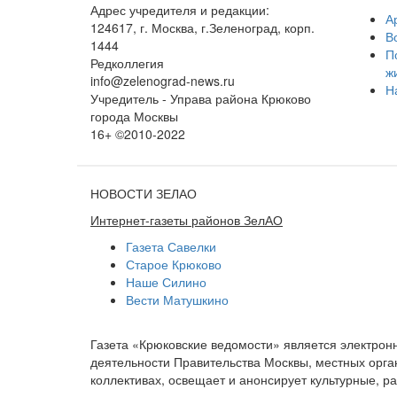
Адрес учредителя и редакции:
А
124617, г. Москва, г.Зеленоград, корп.
В
1444
П
Редколлегия
ж
info@zelenograd-news.ru
Н
Учредитель - Управа района Крюково
города Москвы
16+ ©2010-2022
НОВОСТИ ЗЕЛАО
Интернет-газеты районов ЗелАО
Газета Савелки
Старое Крюково
Наше Силино
Вести Матушкино
Газета «Крюковские ведомости» является электро
деятельности Правительства Москвы, местных орган
коллективах, освещает и анонсирует культурные, 