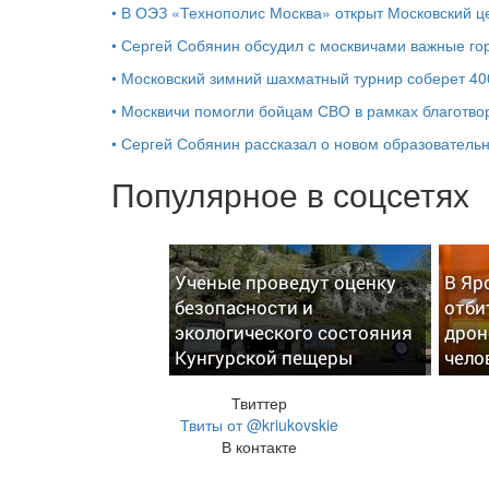
•
В ОЭЗ «Технополис Москва» открыт Московский 
•
Сергей Собянин обсудил с москвичами важные го
•
Московский зимний шахматный турнир соберет 40
•
Москвичи помогли бойцам СВО в рамках благотво
•
Сергей Собянин рассказал о новом образователь
Популярное в соцсетях
Ученые проведут оценку
В Яр
безопасности и
отби
экологического состояния
дрон
Кунгурской пещеры
чело
Твиттер
Твиты от @kriukovskie
В контакте