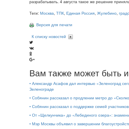
разрабатывать. 4 августа такое же решение приня
Теги:
Москва
,
ТПК
,
Единая Россия
,
Жулебино
,
град
Версия для печати
К списку новостей
Вам также может быть и
•
Александр Асафов дал интервью «Зеленоград сего
Зеленограде
•
Собянин рассказал о продлении метро до «Сколк
•
Собянин рассказал о поддержке семей участников
•
От «Щелкунчика» до «Лебединого озера»: знамен
•
Мэр Москвы объявил о завершении благоустройс