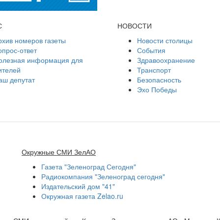
С
НОВОСТИ
рхив номеров газеты
Новости столицы
опрос-ответ
События
олезная информация для
Здравоохранение
ителей
Транспорт
аш депутат
Безопасность
Эхо Победы
Окружные СМИ ЗелАО
Газета "Зеленоград Сегодня"
Радиокомпания "Зеленоград сегодня"
Издательский дом "41"
Окружная газета Zelao.ru