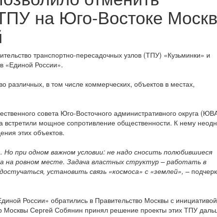
 ТПУ на Юго-Востоке Моск
й
ительство транспортно-пересадочных узлов (ТПУ) «Кузьминки» и
в «Единой России».
 различных, в том числе коммерческих, объектов в местах,
щественного совета Юго-Восточного административного округа (ЮВ
та встретили мощное сопротивление общественности. К нему неод
ения этих объектов.
. Но при одном важном условии: не надо сносить полюбившиеся
а на ровном месте. Задача властных структур – работать в
 достучаться, установить связь «космоса» с «землей», –
подчерк
Единой России» обратились в Правительство Москвы с инициативой
эр Москвы Сергей Собянин принял решение проекты этих ТПУ даль