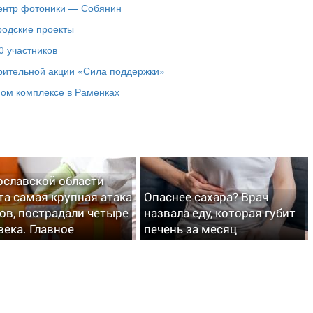
центр фотоники — Собянин
родские проекты
0 участников
рительной акции «Сила поддержки»
ном комплексе в Раменках
ославской области
та самая крупная атака
Опаснее сахара? Врач
ов, пострадали четыре
назвала еду, которая губит
века. Главное
печень за месяц