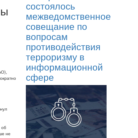
состоялось
вы
межведомственное
совещание по
вопросам
противодействия
терроризму в
информационной
АО),
сфере
нократно
нул
 об
ше не