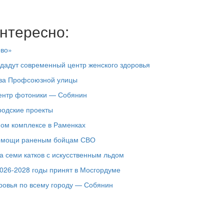
нтересно:
ово»
здадут современный центр женского здоровья
тва Профсоюзной улицы
центр фотоники — Собянин
родские проекты
ном комплексе в Раменках
помощи раненым бойцам СВО
ка семи катков с искусственным льдом
026-2028 годы принят в Мосгордуме
ровья по всему городу — Собянин