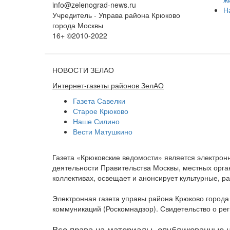
info@zelenograd-news.ru
Н
Учредитель - Управа района Крюково
города Москвы
16+ ©2010-2022
НОВОСТИ ЗЕЛАО
Интернет-газеты районов ЗелАО
Газета Савелки
Старое Крюково
Наше Силино
Вести Матушкино
Газета «Крюковские ведомости» является электро
деятельности Правительства Москвы, местных орган
коллективах, освещает и анонсирует культурные, 
Электронная газета управы района Крюково город
коммуникаций (Роскомнадзор). Свидетельство о ре
Все права на материалы, опубликованные на