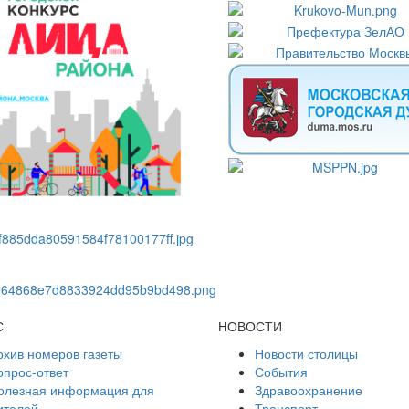
С
НОВОСТИ
рхив номеров газеты
Новости столицы
опрос-ответ
События
олезная информация для
Здравоохранение
ителей
Транспорт