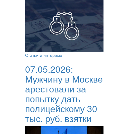
Статьи и интервью
07.05.2026:
Мужчину в Москве
арестовали за
попытку дать
полицейскому 30
тыс. руб. взятки