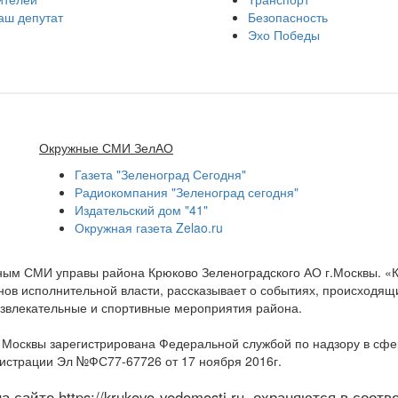
аш депутат
Безопасность
Эхо Победы
Окружные СМИ ЗелАО
Газета "Зеленоград Сегодня"
Радиокомпания "Зеленоград сегодня"
Издательский дом "41"
Окружная газета Zelao.ru
нным СМИ управы района Крюково Зеленоградского АО г.Москвы. «
ов исполнительной власти, рассказывает о событиях, происходящих
развлекательные и спортивные мероприятия района.
а Москвы зарегистрирована Федеральной службой по надзору в сф
гистрации Эл №ФС77-67726 от 17 ноября 2016г.
 сайте https://krukovo-vedomosti.ru, охраняются в соот