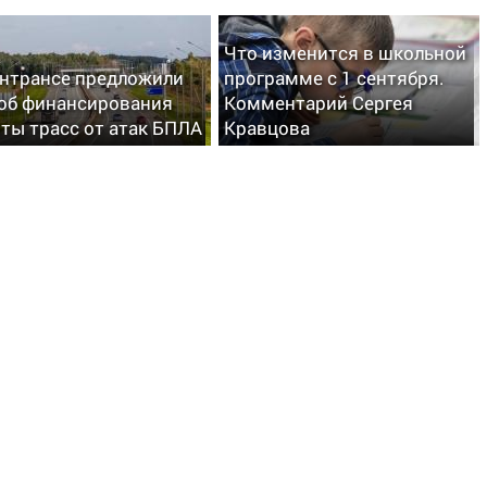
Что изменится в школьной
нтрансе предложили
программе с 1 сентября.
об финансирования
Комментарий Сергея
ты трасс от атак БПЛА
Кравцова