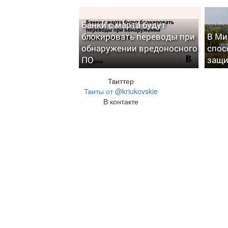
Банки с марта будут
блокировать переводы при
В Ми
обнаружении вредоносного
спос
ПО
защи
Твиттер
Твиты от @kriukovskie
В контакте