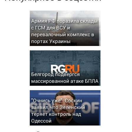
Армия РФ поразила склады
с ГСМ для ВСУ и
перевалочный комплекс в
портах Украины
Белгород подвергся
массированной атаке БПЛА
"Очнись уже": Соскин
заявил, что Зеленский
теряет контроль над
Одессой