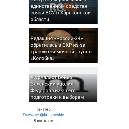
единственном средстве
связи ВСУ в Харьковской
области
Редакция «России-24»
обратилась в СКР из-за
травли съемочной группы
«Колобка»
Журналист Бойко:
Зеленский уволил
Федорова из-за его
подготовки к выборам
Твиттер
Твиты от @kriukovskie
В контакте