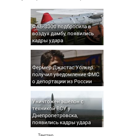
ФАБ-3000 подбросила в
воздух дамбу, появились
кадры удара
Фермер Джастас Уолкер
получил уведомление ФМС
о депортации из России
Уничтожен эшелон с
техникой ВСУ у
Днепропетровска,
появились кадры удара
Твиттер