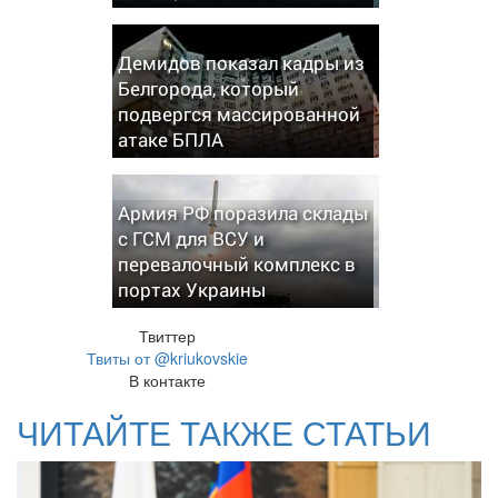
Демидов показал кадры из
Белгорода, который
подвергся массированной
атаке БПЛА
Армия РФ поразила склады
с ГСМ для ВСУ и
перевалочный комплекс в
портах Украины
Твиттер
Твиты от @kriukovskie
В контакте
ЧИТАЙТЕ ТАКЖЕ СТАТЬИ