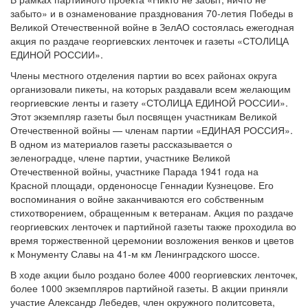
забыто» и в ознаменование празднования 70-летия Победы в
Великой Отечественной войне в ЗелАО состоялась ежегодная
акция по раздаче георгиевских ленточек и газеты «СТОЛИЦА
ЕДИНОЙ РОССИИ».
Члены местного отделения партии во всех районах округа
организовали пикеты, на которых раздавали всем желающим
георгиевские ленты и газету «СТОЛИЦА ЕДИНОЙ РОССИИ».
Этот экземпляр газеты был посвящен участникам Великой
Отечественной войны — членам партии «ЕДИНАЯ РОССИЯ».
В одном из материалов газеты рассказывается о
зеленоградце, члене партии, участнике Великой
Отечественной войны, участнике Парада 1941 года на
Красной площади, орденоносце Геннадии Кузнецове. Его
воспоминания о войне заканчиваются его собственным
стихотворением, обращенным к ветеранам. Акция по раздаче
георгиевских ленточек и партийной газеты также проходила во
время торжественной церемонии возложения венков и цветов
к Монументу Славы на 41-м км Ленинградского шоссе.
В ходе акции было роздано более 4000 георгиевских ленточек,
более 1000 экземпляров партийной газеты. В акции приняли
участие Александр Лебедев, член окружного политсовета,