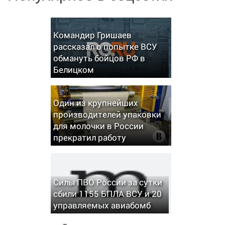
Командир Гришаев
рассказал о попытке ВСУ
обмануть бойцов РФ в
Белицком
Один из крупнейших
производителей упаковки
для молочки в России
прекратил работу
Силы ПВО России за сутки
сбили 1155 БПЛА ВСУ и 20
управляемых авиабомб