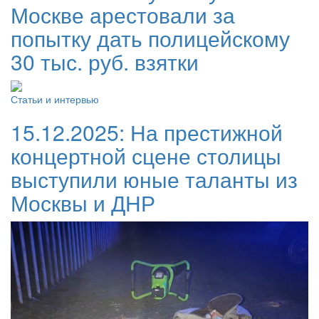
Москве арестовали за
попытку дать полицейскому
30 тыс. руб. взятки
Статьи и интервью
15.12.2025:
На престижной
концертной сцене столицы
выступили юные таланты из
Москвы и ДНР