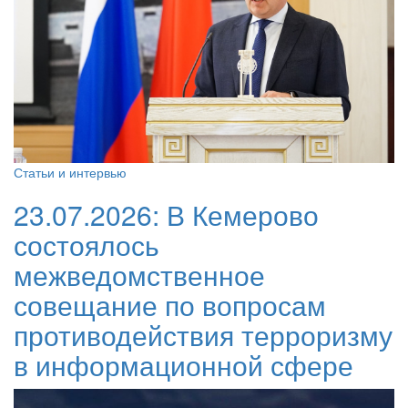
Статьи и интервью
23.07.2026:
В Кемерово
состоялось
межведомственное
совещание по вопросам
противодействия терроризму
в информационной сфере