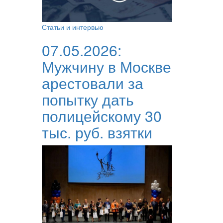
Статьи и интервью
07.05.2026:
Мужчину в Москве
арестовали за
попытку дать
полицейскому 30
тыс. руб. взятки