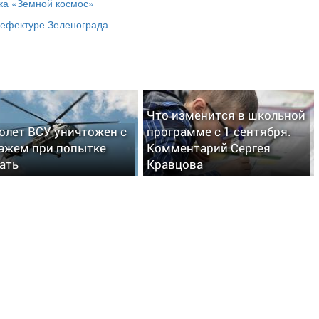
ка «Земной космос»
рефектуре Зеленограда
Что изменится в школьной
олет ВСУ уничтожен с
программе с 1 сентября.
ажем при попытке
Комментарий Сергея
ать
Кравцова