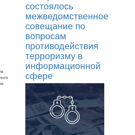
состоялось
межведомственное
совещание по
вопросам
противодействия
терроризму в
информационной
ом
сфере
ного
ое