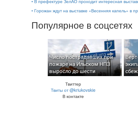
•
В префектуре ЗелАО проходит интересная выстав
•
Горожан ждут на выставке «Весенняя капель» в п
Популярное в соцсетях
Число пострадавших при
Верт
пожаре на Ильском НПЗ
экип
выросло до шести
сбеж
Твиттер
Твиты от @kriukovskie
В контакте