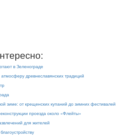
нтересно:
отают в Зеленограде
в атмосферу древнеславянских традиций
тр
рада
лой зиме: от крещенских купаний до зимних фестивалей
реконструкции проезда около «Флейты»
азвлечений для жителей
благоустройству