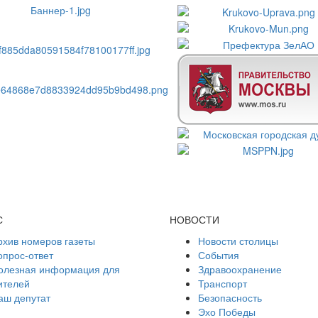
С
НОВОСТИ
рхив номеров газеты
Новости столицы
опрос-ответ
События
олезная информация для
Здравоохранение
ителей
Транспорт
аш депутат
Безопасность
Эхо Победы