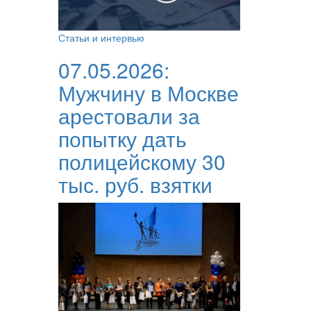
Статьи и интервью
07.05.2026:
Мужчину в Москве
арестовали за
попытку дать
полицейскому 30
тыс. руб. взятки