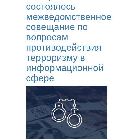
состоялось
межведомственное
совещание по
вопросам
противодействия
терроризму в
информационной
сфере