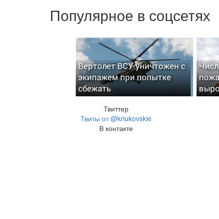
Популярное в соцсетях
Вертолет ВСУ уничтожен с
Числ
экипажем при попытке
пожа
сбежать
выро
Твиттер
Твиты от @kriukovskie
В контакте