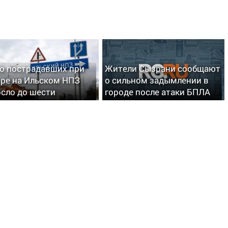
о пострадавших при
Жители Сызрани сообщают
ре на Ильском НПЗ
о сильном задымлении в
сло до шести
городе после атаки БПЛА