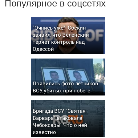
Популярное в соцсетях
"Очнись уже": Соскин
заявил, что Зеленский
теряет контроль над
Одессой
Появились фото летчиков
ВСУ, убитых при побеге
Бригада ВСУ "Святая
Варвара" атаковала
Чебоксары. Что о ней
известно