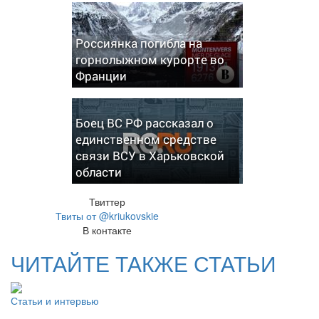
Россиянка погибла на
горнолыжном курорте во
Франции
Боец ВС РФ рассказал о
единственном средстве
связи ВСУ в Харьковской
области
Твиттер
Твиты от @kriukovskie
В контакте
ЧИТАЙТЕ ТАКЖЕ СТАТЬИ
Статьи и интервью