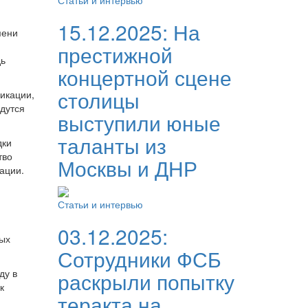
Статьи и интервью
15.12.2025:
На
мени
престижной
дь
концертной сцене
столицы
икации,
дутся
выступили юные
таланты из
дки
тво
Москвы и ДНР
ации.
Статьи и интервью
03.12.2025:
вых
Сотрудники ФСБ
ду в
раскрыли попытку
к
теракта на