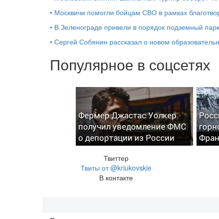
•
Москвичи помогли бойцам СВО в рамках благотво
•
В Зеленограде привели в порядок подземный пар
•
Сергей Собянин рассказал о новом образователь
Популярное в соцсетях
Фермер Джастас Уолкер
Росс
получил уведомление ФМС
горн
о депортации из России
Фра
Твиттер
Твиты от @kriukovskie
В контакте