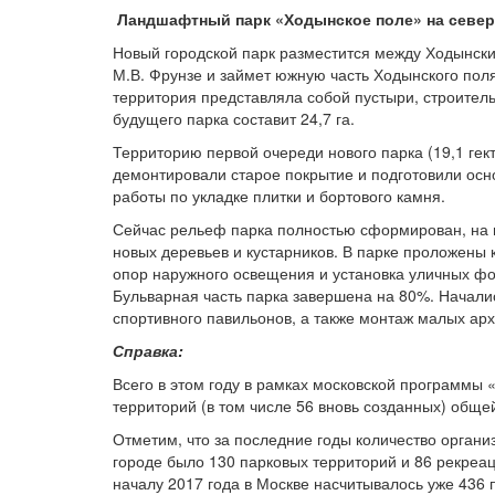
Ландшафтный парк «Ходынское поле» на север
Новый городской парк разместится между Ходынск
М.В. Фрунзе и займет южную часть Ходынского поля
территория представляла собой пустыри, строител
будущего парка составит 24,7 га.
Территорию первой очереди нового парка (19,1 ге
демонтировали старое покрытие и подготовили осн
работы по укладке плитки и бортового камня.
Сейчас рельеф парка полностью сформирован, на ис
новых деревьев и кустарников. В парке проложены
опор наружного освещения и установка уличных фо
Бульварная часть парка завершена на 80%. Началис
спортивного павильонов, а также монтаж малых ар
Справка:
Всего в этом году в рамках московской программы 
территорий (в том числе 56 вновь созданных) обще
Отметим, что за последние годы количество органи
городе было 130 парковых территорий и 86 рекреац
началу 2017 года в Москве насчитывалось уже 436 