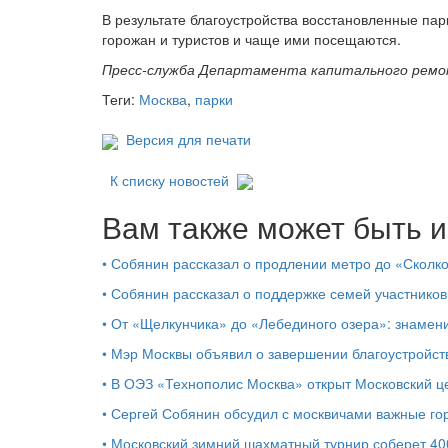
В результате благоустройства восстановленные пар
горожан и туристов и чаще ими посещаются.
Пресс-служба Департамента капитального ремо
Теги:
Москва
,
парки
Версия для печати
К списку новостей
Вам также может быть и
•
Собянин рассказал о продлении метро до «Сколк
•
Собянин рассказал о поддержке семей участников
•
От «Щелкунчика» до «Лебединого озера»: знамен
•
Мэр Москвы объявил о завершении благоустройс
•
В ОЭЗ «Технополис Москва» открыт Московский 
•
Сергей Собянин обсудил с москвичами важные го
•
Московский зимний шахматный турнир соберет 40