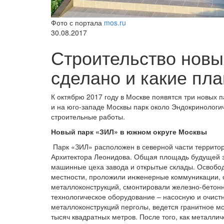
Фото с портала
mos.ru
30.08.2017
Строительство новых
сделано и какие пл
К октябрю 2017 году в Москве появятся три новых 
и на юго-западе Москвы парк около Эндокринологич
строительные работы.
Новый парк «ЗИЛ» в южном округе Москвы
Парк «ЗИЛ» расположен в северной части террито
Архитектора Леонидова. Общая площадь будущей зе
машинные цеха завода и открытые склады. Освобо
местности, проложили инженерные коммуникации, 
металлоконструкций, смонтировали железно-бетонн
технологическое оборудование – насосную и очистн
металлоконструкций перголы, ведется гранитное м
тысяч квадратных метров. После того, как металлич