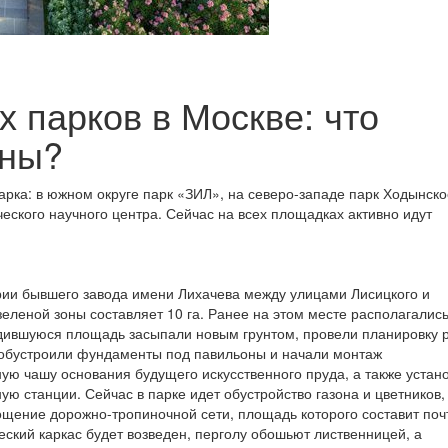
 парков в Москве: что
аны?
парка: в южном округе парк «ЗИЛ», на северо-западе парк Ходынск
еского научного центра. Сейчас на всех площадках активно идут
рии бывшего завода имени Лихачева между улицами Лисицкого и
леной зоны составляет 10 га. Ранее на этом месте располагалис
дившуюся площадь засыпали новым грунтом, провели планировку
обустроили фундаменты под павильоны и начали монтаж
ую чашу основания будущего искусственного пруда, а также устан
ую станции. Сейчас в парке идет обустройство газона и цветников
ощение дорожно-тропиночной сети, площадь которого составит поч
еский каркас будет возведен, перголу обошьют лиственницей, а