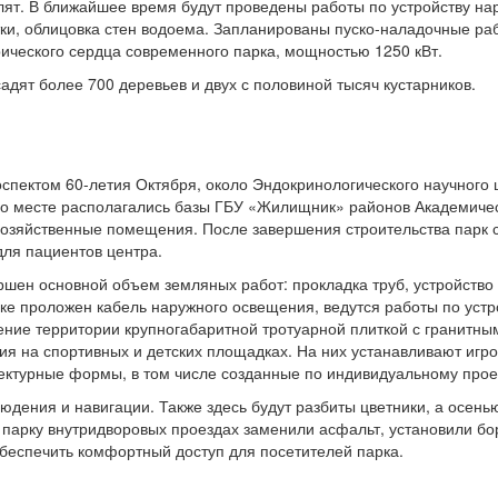
лят. В ближайшее время будут проведены работы по устройству на
ки, облицовка стен водоема. Запланированы пуско-наладочные ра
ического сердца современного парка, мощностью 1250 кВт.
дят более 700 деревьев и двух с половиной тысяч кустарников.
пектом 60-летия Октября, около Эндокринологического научного 
его месте располагались базы ГБУ «Жилищник» районов Академиче
 хозяйственные помещения. После завершения строительства парк 
для пациентов центра.
шен основной объем земляных работ: прокладка труб, устройство
ке проложен кабель наружного освещения, ведутся работы по устр
ение территории крупногабаритной тротуарной плиткой с гранитны
ия на спортивных и детских площадках. На них устанавливают игро
ктурные формы, в том числе созданные по индивидуальному прое
юдения и навигации. Также здесь будут разбиты цветники, а осень
 парку внутридворовых проездах заменили асфальт, установили бо
обеспечить комфортный доступ для посетителей парка.