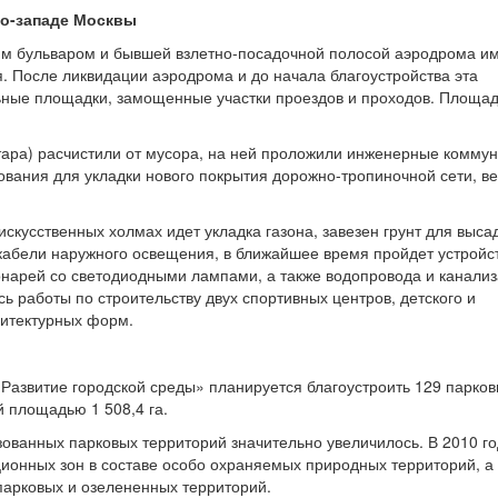
о-западе Москвы
им бульваром и бывшей взлетно-посадочной полосой аэродрома и
. После ликвидации аэродрома и до начала благоустройства эта
ьные площадки, замощенные участки проездов и проходов. Площа
ктара) расчистили от мусора, на ней проложили инженерные коммун
ования для укладки нового покрытия дорожно-тропиночной сети, ве
кусственных холмах идет укладка газона, завезен грунт для выса
 кабели наружного освещения, в ближайшее время пройдет устройс
нарей со светодиодными лампами, а также водопровода и канализ
ь работы по строительству двух спортивных центров, детского и
хитектурных форм.
«Развитие городской среды» планируется благоустроить 129 парко
й площадью 1 508,4 га.
зованных парковых территорий значительно увеличилось. В 2010 го
ионных зон в составе особо охраняемых природных территорий, а 
парковых и озелененных территорий.