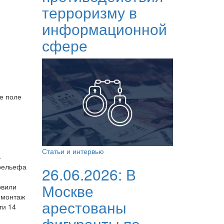
терроризму в
информационной
сфере
ое поле
Статьи и интервью
ь
 рельефа
26.06.2026:
В
Москве
овили
, монтаж
арестованы
ти 14
фигуранты по