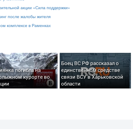
рительной акции «Сила поддержки»
кинг после жалобы жителя
ном комплексе в Раменках
Боец ВС РФ рассказал о
иянка погибла на
единственном средстве
олыжном курорте во
связи ВСУ в Харьковской
нции
области