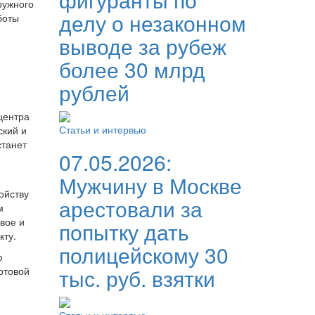
ружного
делу о незаконном
боты
выводе за рубеж
более 30 млрд
рублей
центра
Статьи и интервью
ский и
станет
07.05.2026:
Мужчину в Москве
ойству
арестовали за
м
вое и
попытку дать
кту.
полицейскому 30
ю
тыс. руб. взятки
ртовой