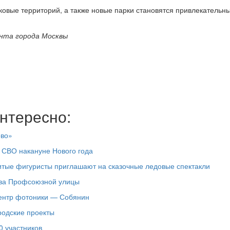
ковые территорий, а также новые парки становятся привлекательн
нта города Москвы
нтересно:
ово»
 СВО накануне Нового года
итые фигуристы приглашают на сказочные ледовые спектакли
тва Профсоюзной улицы
центр фотоники — Собянин
родские проекты
0 участников