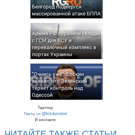
Белгород подвергся
массированной атаке БПЛА
Армия РФ поразила склады
с ГСМ для ВСУ и
перевалочный комплекс в
портах Украины
"Очнись уже": Соскин
заявил, что Зеленский
теряет контроль над
Одессой
Твиттер
Твиты от @kriukovskie
В контакте
ЧИТАЙТЕ ТАКЖЕ СТАТЬИ