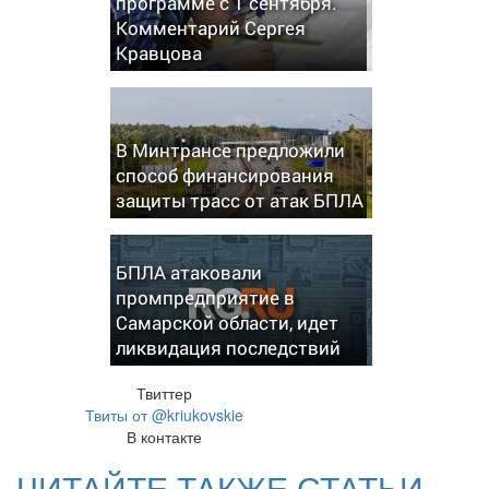
программе с 1 сентября.
Комментарий Сергея
Кравцова
В Минтрансе предложили
способ финансирования
защиты трасс от атак БПЛА
БПЛА атаковали
промпредприятие в
Самарской области, идет
ликвидация последствий
Твиттер
Твиты от @kriukovskie
В контакте
ЧИТАЙТЕ ТАКЖЕ СТАТЬИ