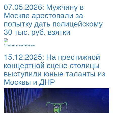
07.05.2026:
Мужчину в
Москве арестовали за
попытку дать полицейскому
30 тыс. руб. взятки
Статьи и интервью
15.12.2025:
На престижной
концертной сцене столицы
выступили юные таланты из
Москвы и ДНР