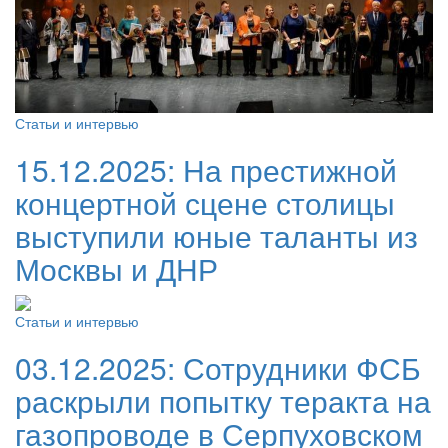
Статьи и интервью
15.12.2025:
На престижной
концертной сцене столицы
выступили юные таланты из
Москвы и ДНР
Статьи и интервью
03.12.2025:
Сотрудники ФСБ
раскрыли попытку теракта на
газопроводе в Серпуховском