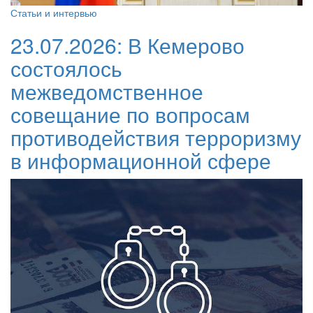
Статьи и интервью
23.07.2026:
В Кемерово
состоялось
межведомственное
совещание по вопросам
противодействия терроризму
в информационной сфере