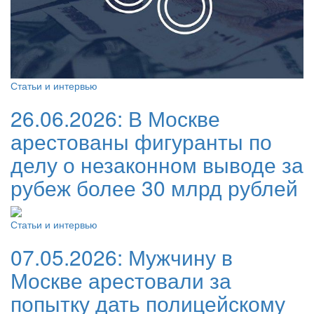
Статьи и интервью
26.06.2026:
В Москве
арестованы фигуранты по
делу о незаконном выводе за
рубеж более 30 млрд рублей
Статьи и интервью
07.05.2026:
Мужчину в
Москве арестовали за
попытку дать полицейскому