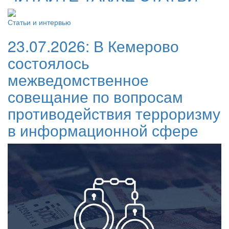
Статьи и интервью
23.07.2026:
В Кемерово
состоялось
межведомственное
совещание по вопросам
противодействия терроризму
в информационной сфере