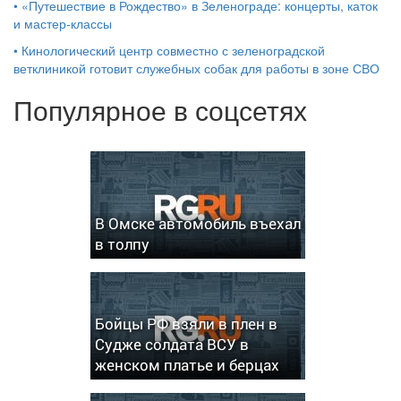
•
«Путешествие в Рождество» в Зеленограде: концерты, каток
и мастер‑классы
•
Кинологический центр совместно с зеленоградской
ветклиникой готовит служебных собак для работы в зоне СВО
Популярное в соцсетях
В Омске автомобиль въехал
в толпу
Бойцы РФ взяли в плен в
Судже солдата ВСУ в
женском платье и берцах