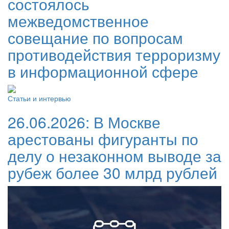
состоялось
межведомственное
совещание по вопросам
противодействия терроризму
в информационной сфере
Статьи и интервью
26.06.2026:
В Москве
арестованы фигуранты по
делу о незаконном выводе за
рубеж более 30 млрд рублей