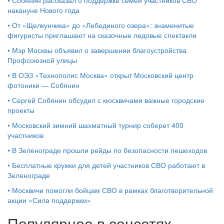
•
Собянин рассказал о поддержке семей участников СВО
накануне Нового года
•
От «Щелкунчика» до «Лебединого озера»: знаменитые
фигуристы приглашают на сказочные ледовые спектакли
•
Мэр Москвы объявил о завершении благоустройства
Профсоюзной улицы
•
В ОЭЗ «Технополис Москва» открыт Московский центр
фотоники — Собянин
•
Сергей Собянин обсудил с москвичами важные городские
проекты
•
Московский зимний шахматный турнир соберет 400
участников
•
В Зеленограде прошли рейды по безопасности пешеходов
•
Бесплатные кружки для детей участников СВО работают в
Зеленограде
•
Москвичи помогли бойцам СВО в рамках благотворительной
акции «Сила поддержки»
Популярное в соцсетях