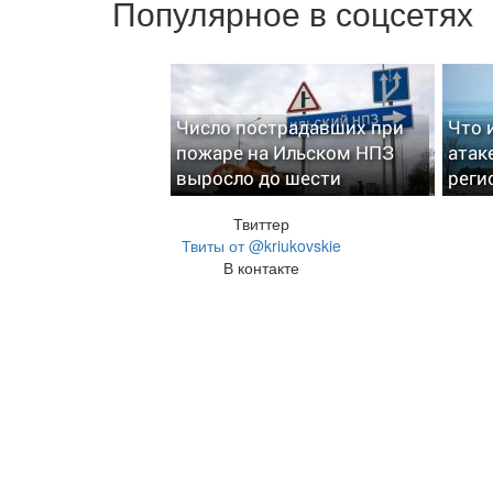
Популярное в соцсетях
Число пострадавших при
Что 
пожаре на Ильском НПЗ
атак
выросло до шести
реги
Твиттер
Твиты от @kriukovskie
В контакте