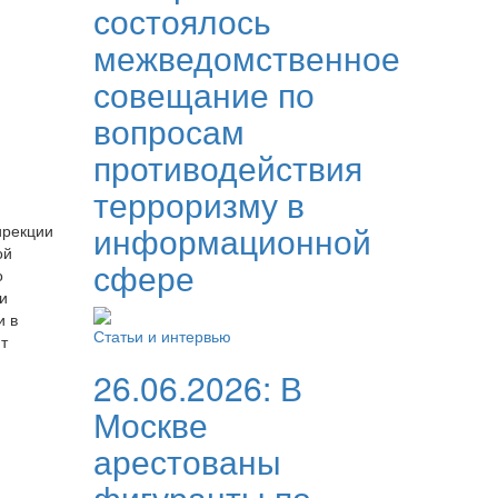
состоялось
межведомственное
совещание по
вопросам
противодействия
терроризму в
информационной
ирекции
ой
сфере
о
и
и в
Статьи и интервью
т
26.06.2026:
В
Москве
арестованы
фигуранты по