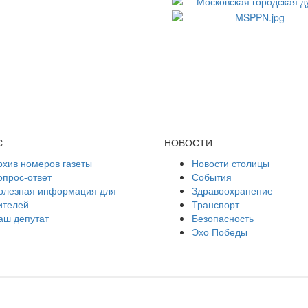
С
НОВОСТИ
рхив номеров газеты
Новости столицы
опрос-ответ
События
олезная информация для
Здравоохранение
ителей
Транспорт
аш депутат
Безопасность
Эхо Победы