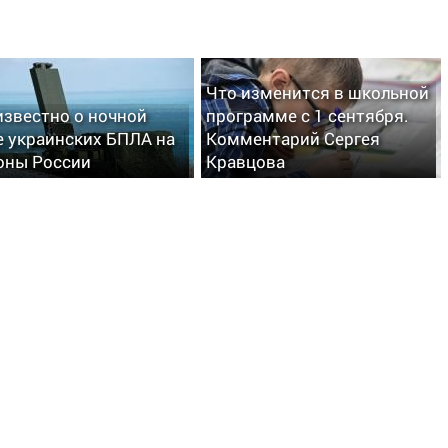
Что изменится в школьной
известно о ночной
программе с 1 сентября.
е украинских БПЛА на
Комментарий Сергея
оны России
Кравцова