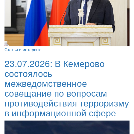
Статьи и интервью
23.07.2026:
В Кемерово
состоялось
межведомственное
совещание по вопросам
противодействия терроризму
в информационной сфере