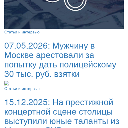
Статьи и интервью
07.05.2026:
Мужчину в
Москве арестовали за
попытку дать полицейскому
30 тыс. руб. взятки
Статьи и интервью
15.12.2025:
На престижной
концертной сцене столицы
выступили юные таланты из