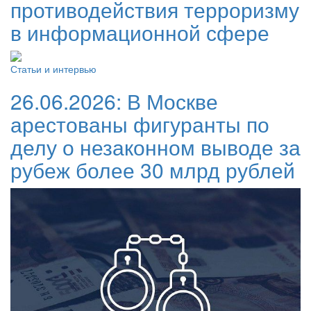
противодействия терроризму
в информационной сфере
Статьи и интервью
26.06.2026:
В Москве
арестованы фигуранты по
делу о незаконном выводе за
рубеж более 30 млрд рублей