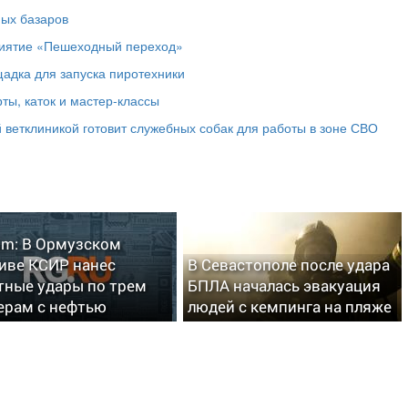
ных базаров
риятие «Пешеходный переход»
адка для запуска пиротехники
ты, каток и мастер‑классы
 ветклиникой готовит служебных собак для работы в зоне СВО
im: В Ормузском
иве КСИР нанес
В Севастополе после удара
тные удары по трем
БПЛА началась эвакуация
ерам с нефтью
людей с кемпинга на пляже