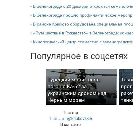
•
В Зеленограде с 20 декабря откроются семь ёлоч
•
В Зеленограде прошло профилактическое мероп
•
В районе Крюково оборудована специальная площ
•
«Путешествие в Рождество» в Зеленограде: концер
•
Кинологический центр совместно с зеленоградской
Популярное в соцсетях
Турецкий моряк снял
Tasn
погоню Ка-52 за
прол
украинским дроном над
раке
Черным морем
танк
Твиттер
Твиты от @kriukovskie
В контакте