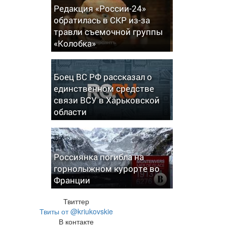
Редакция «России-24»
обратилась в СКР из-за
травли съемочной группы
«Колобка»
Боец ВС РФ рассказал о
единственном средстве
связи ВСУ в Харьковской
области
Россиянка погибла на
горнолыжном курорте во
Франции
Твиттер
Твиты от @kriukovskie
В контакте