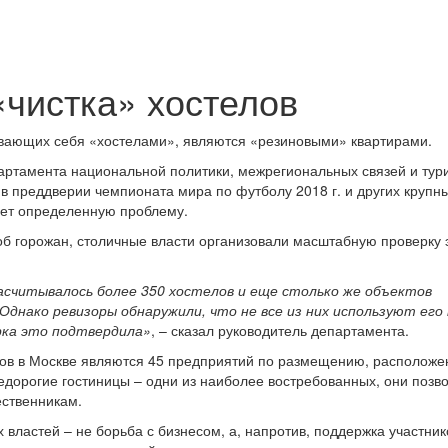
«чистка» хостелов
вающих себя «хостелами», являются «резиновыми» квартирами.
артамента национальной политики, межрегиональных связей и тур
в преддверии чемпионата мира по футболу 2018 г. и других крупн
яет определенную проблему.
б горожан, столичные власти организовали масштабную проверку 
насчитывалось более 350 хостелов и еще столько же объектов
Однако ревизоры обнаружили, что не все из них используют его
рка это подтвердила»
, – сказал руководитель департамента.
лов в Москве являются 45 предприятий по размещению, расположе
едорогие гостиницы – одни из наиболее востребованных, они позв
ственникам.
 властей – не борьба с бизнесом, а, напротив, поддержка участник