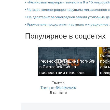
•
«Резиновые квартиры» выявили в 8 и 15 микрорай
•
Четверо зеленоградцев нарушили миграционное з
•
На десятерых зеленоградцев завели уголовные д
•
Крюковчане продолжают нарушать миграционное 
Популярное в соцсетях
Один
Ребенок и женщина погибли
прои
в Смоленске из-за
для 
последствий непогоды
прек
Твиттер
Твиты от @kriukovskie
В контакте