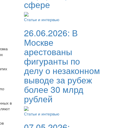
сфере
Статьи и интервью
26.06.2026:
В
Москве
арестованы
изма
ых
фигуранты по
делу о незаконном
этих
выводе за рубеж
более 30 млрд
 по
рублей
нных в
оляют
Статьи и интервью
ов
07.05.2026: