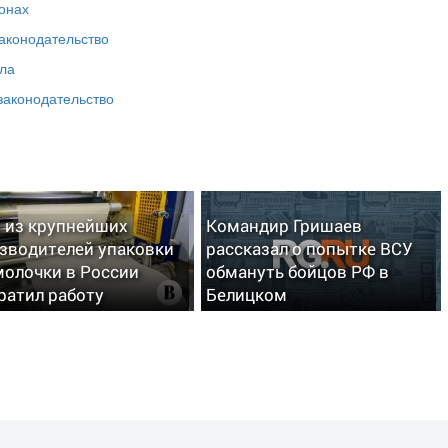
онах
аконодательство
ела
законодательство
 из крупнейших
Командир Гришаев
зводителей упаковки
рассказал о попытке ВСУ
молочки в России
обмануть бойцов РФ в
ратил работу
Белицком