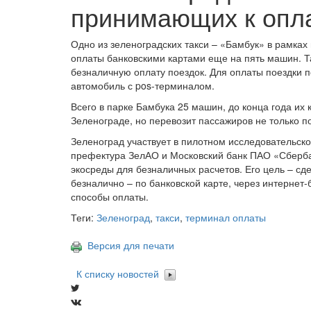
принимающих к опл
Одно из зеленоградских такси – «Бамбук» в рамка
оплаты банковскими картами еще на пять машин. Та
безналичную оплату поездок. Для оплаты поездки по
автомобиль с pos-терминалом.
Всего в парке Бамбука 25 машин, до конца года их 
Зеленограде, но перевозит пассажиров не только по 
Зеленоград участвует в пилотном исследовательск
префектура ЗелАО и Московский банк ПАО «Сберба
экосреды для безналичных расчетов. Его цель – сде
безналично – по банковской карте, через интернет
способы оплаты.
Теги:
Зеленоград
,
такси
,
терминал оплаты
Версия для печати
К списку новостей