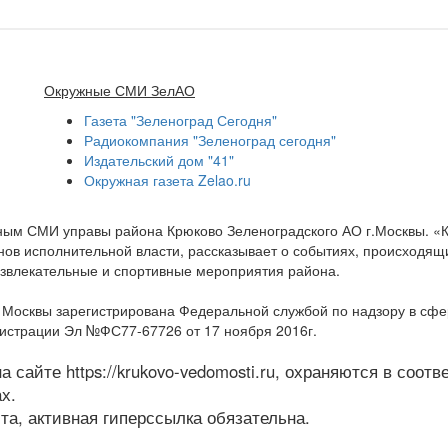
Окружные СМИ ЗелАО
Газета "Зеленоград Сегодня"
Радиокомпания "Зеленоград сегодня"
Издательский дом "41"
Окружная газета Zelao.ru
нным СМИ управы района Крюково Зеленоградского АО г.Москвы. «
ов исполнительной власти, рассказывает о событиях, происходящих
развлекательные и спортивные мероприятия района.
а Москвы зарегистрирована Федеральной службой по надзору в сф
гистрации Эл №ФС77-67726 от 17 ноября 2016г.
 сайте https://krukovo-vedomosti.ru, охраняются в соот
х.
а, активная гиперссылка обязательна.