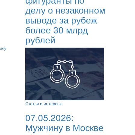
делу о незаконном
выводе за рубеж
более 30 млрд
рублей
ылу
Статьи и интервью
07.05.2026:
Мужчину в Москве