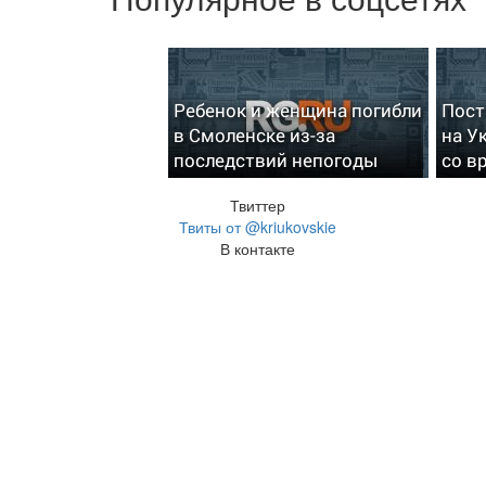
Ребенок и женщина погибли
Пост
в Смоленске из-за
на У
последствий непогоды
со в
Твиттер
Твиты от @kriukovskie
В контакте