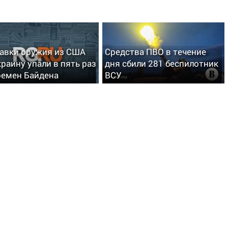
авки оружия из США
Средства ПВО в течение
краину упали в пять раз
дня сбили 281 беспилотник
ремен Байдена
ВСУ