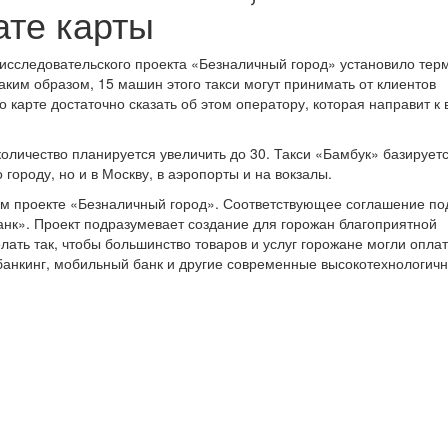
ате карты
х исследовательского проекта «Безналичный город» установило те
ким образом, 15 машин этого такси могут принимать от клиентов
 карте достаточно сказать об этом оператору, которая направит к 
количество планируется увеличить до 30. Такси «Бамбук» базируетс
городу, но и в Москву, в аэропорты и на вокзалы.
ом проекте «Безналичный город». Соответствующее соглашение п
нк». Проект подразумевает создание для горожан благоприятной
лать так, чтобы большинство товаров и услуг горожане могли оплат
-банкинг, мобильный банк и другие современные высокотехнологич