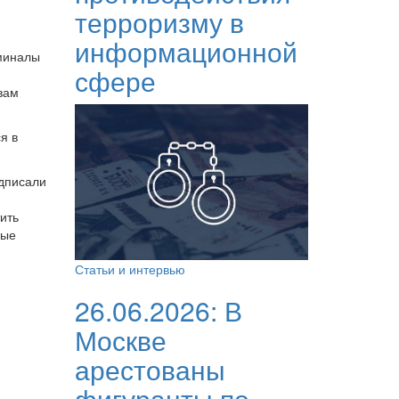
терроризму в
информационной
рминалы
сфере
вам
я в
одписали
ить
ные
Статьи и интервью
26.06.2026:
В
Москве
арестованы
фигуранты по