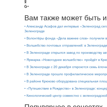
Вам также может быть и
•
Александр Асафов дал интервью «Зеленоград сего
Зеленограде
•
Волонтёры фонда «Дела важнее слов» получили 
•
Волшебство почтовых отправлений: в Зеленоград
•
В Зеленограде открылся завод по производству ав
•
Ярмарка «Новогоднее волшебство» пройдёт в Кр
•
В Зеленограде с 20 декабря откроются семь ёлоч
•
В Зеленограде прошло профилактическое мероп
•
В районе Крюково оборудована специальная площ
•
«Путешествие в Рождество» в Зеленограде: концер
•
Кинологический центр совместно с зеленоградской
Популярное в соцсетях