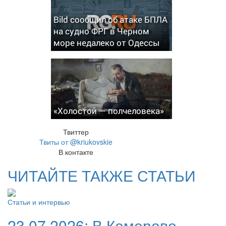
Bild сообщил об атаке БПЛА
на судно ФРГ в Черном
море недалеко от Одессы
«Холостой — полчеловека»
Твиттер
Твиты от @kriukovskie
В контакте
ЧИТАЙТЕ ТАКЖЕ СТАТЬИ
Статьи и интервью
23.07.2026:
В Кемерово