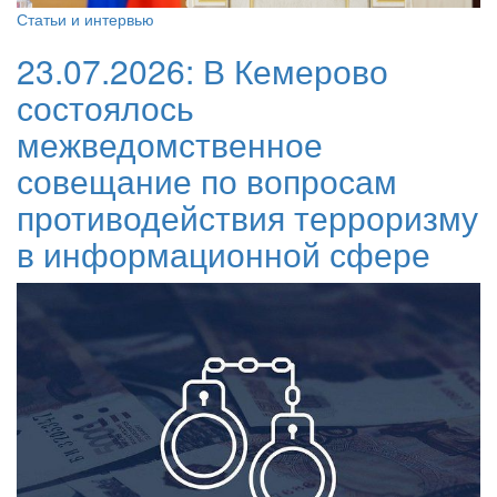
Статьи и интервью
23.07.2026:
В Кемерово
состоялось
межведомственное
совещание по вопросам
противодействия терроризму
в информационной сфере