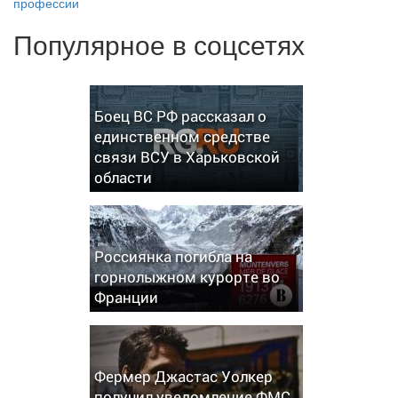
профессии
Популярное в соцсетях
Боец ВС РФ рассказал о
единственном средстве
связи ВСУ в Харьковской
области
Россиянка погибла на
горнолыжном курорте во
Франции
Фермер Джастас Уолкер
получил уведомление ФМС