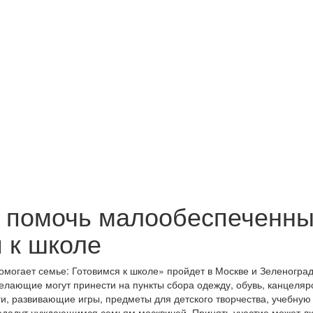
т помочь малообеспеченн
 к школе
могает семье: Готовимся к школе» пройдет в Москве и Зеленоград
желающие могут принести на пункты сбора одежду, обувь, канцеляр
и, развивающие игры, предметы для детского творчества, учебную
редадут нуждающимся семьям москвичей. Принять участие может л