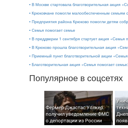
•
В Москве стартовала благотворительная акция «С
•
Крюковчане помогли малообеспеченным семьям с
•
Предприятия района Крюково помогли детям собр
•
Семья помогает семье
•
В преддверии 1 сентября стартует акция «Семья 
•
В Крюково прошла благотворительная акция «Сем
•
Приемный пункт благотворительной акции «Семья 
•
Благотворительная акция «Семья помогает семье:
Популярное в соцсетях
Унич
Фермер Джастас Уолкер
техн
получил уведомление ФМС
Днеп
о депортации из России
появ