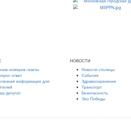
С
НОВОСТИ
рхив номеров газеты
Новости столицы
опрос-ответ
События
олезная информация для
Здравоохранение
ителей
Транспорт
аш депутат
Безопасность
Эхо Победы