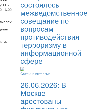
состоялось
у: ГБУ
0-16.00
межведомственное
совещание по
лиалах:
вопросам
детям,
противодействия
тям,
терроризму в
информационной
сфере
Статьи и интервью
26.06.2026:
В
Москве
арестованы
фигуранты по