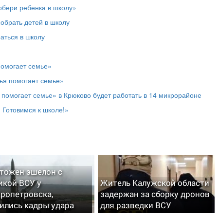
обери ребенка в школу»
обрать детей в школу
аться в школу
помогает семье»
ья помогает семье»
помогает семье» в Крюково будет работать в 14 микрорайоне
 Готовимся к школе!»
тожен эшелон с
икой ВСУ у
Житель Калужской области
ропетровска,
задержан за сборку дронов
ились кадры удара
для разведки ВСУ