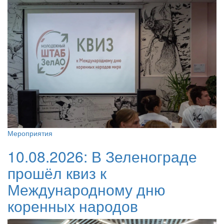
Мероприятия
10.08.2026:
В Зеленограде
прошёл квиз к
Международному дню
коренных народов