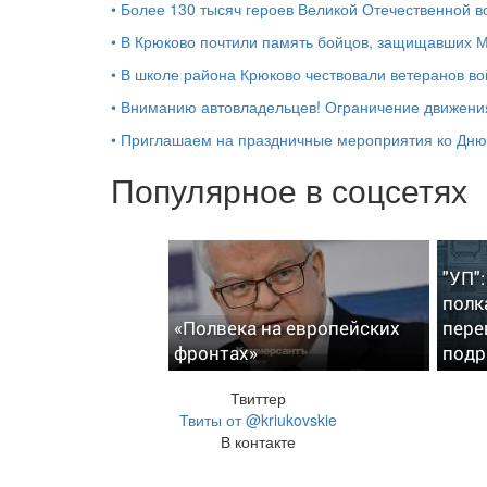
•
Более 130 тысяч героев Великой Отечественной в
•
В Крюково почтили память бойцов, защищавших М
•
В школе района Крюково чествовали ветеранов в
•
Вниманию автовладельцев! Ограничение движени
•
Приглашаем на праздничные мероприятия ко Дн
Популярное в соцсетях
"УП"
полк
«Полвека на европейских
пере
фронтах»
подр
Твиттер
Твиты от @kriukovskie
В контакте