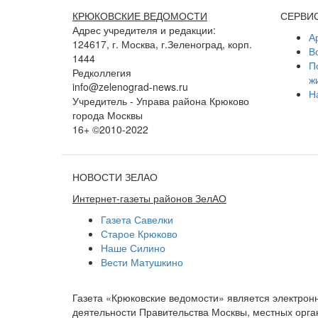
КРЮКОВСКИЕ ВЕДОМОСТИ
СЕРВИ
Адрес учредителя и редакции:
А
124617, г. Москва, г.Зеленоград, корп.
В
1444
П
Редколлегия
ж
info@zelenograd-news.ru
Н
Учредитель - Управа района Крюково
города Москвы
16+ ©2010-2022
НОВОСТИ ЗЕЛАО
Интернет-газеты районов ЗелАО
Газета Савелки
Старое Крюково
Наше Силино
Вести Матушкино
Газета «Крюковские ведомости» является электро
деятельности Правительства Москвы, местных орган