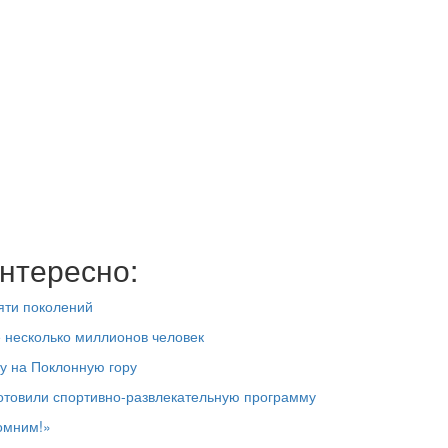
нтересно:
яти поколений
е несколько миллионов человек
у на Поклонную гору
отовили спортивно-развлекательную программу
омним!»