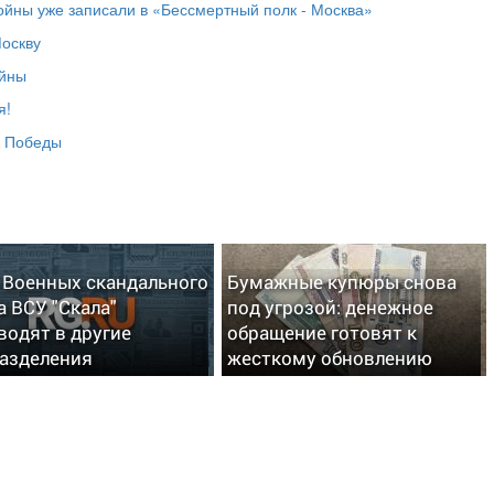
ойны уже записали в «Бессмертный полк - Москва»
оскву
ойны
я!
ю Победы
: Военных скандального
Бумажные купюры снова
а ВСУ "Скала"
под угрозой: денежное
водят в другие
обращение готовят к
азделения
жесткому обновлению