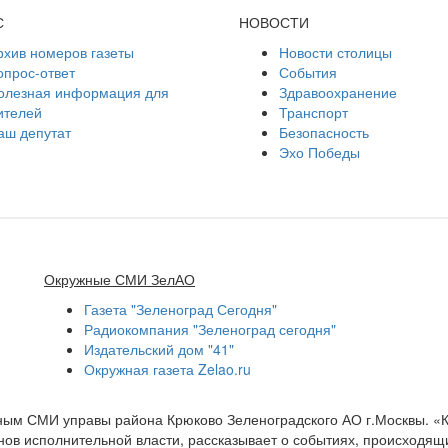
С
НОВОСТИ
рхив номеров газеты
Новости столицы
опрос-ответ
События
олезная информация для
Здравоохранение
ителей
Транспорт
аш депутат
Безопасность
Эхо Победы
Окружные СМИ ЗелАО
Газета "Зеленоград Сегодня"
Радиокомпания "Зеленоград сегодня"
Издательский дом "41"
Окружная газета Zelao.ru
нным СМИ управы района Крюково Зеленоградского АО г.Москвы. «
ов исполнительной власти, рассказывает о событиях, происходящих