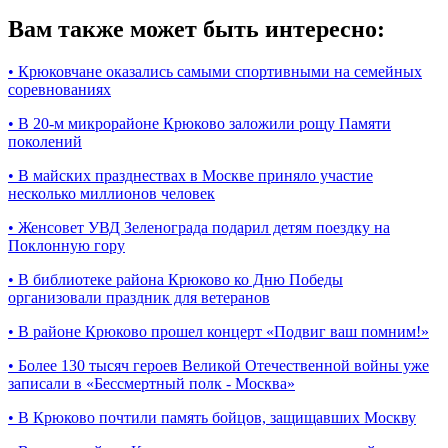
Вам также может быть интересно:
•
Крюковчане оказались самыми спортивными на семейных
соревнованиях
•
В 20-м микрорайоне Крюково заложили рощу Памяти
поколений
•
В майских празднествах в Москве приняло участие
несколько миллионов человек
•
Женсовет УВД Зеленограда подарил детям поездку на
Поклонную гору
•
В библиотеке района Крюково ко Дню Победы
организовали праздник для ветеранов
•
В районе Крюково прошел концерт «Подвиг ваш помним!»
•
Более 130 тысяч героев Великой Отечественной войны уже
записали в «Бессмертный полк - Москва»
•
В Крюково почтили память бойцов, защищавших Москву