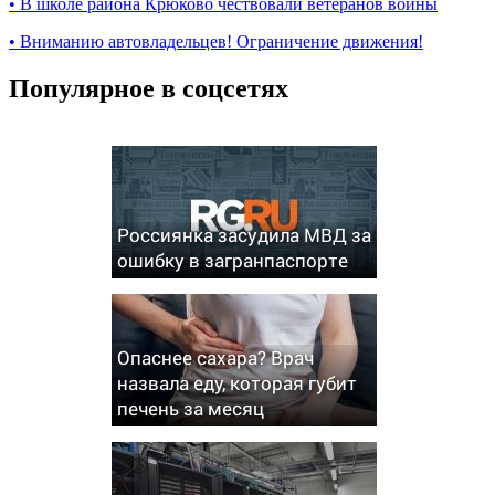
•
В школе района Крюково чествовали ветеранов войны
•
Вниманию автовладельцев! Ограничение движения!
Популярное в соцсетях
Россиянка засудила МВД за
ошибку в загранпаспорте
Опаснее сахара? Врач
назвала еду, которая губит
печень за месяц