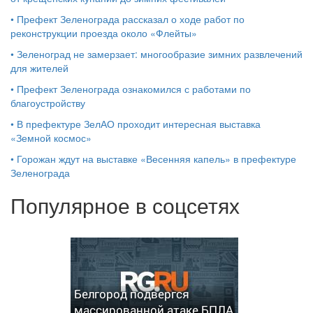
•
Префект Зеленограда рассказал о ходе работ по
реконструкции проезда около «Флейты»
•
Зеленоград не замерзает: многообразие зимних развлечений
для жителей
•
Префект Зеленограда ознакомился с работами по
благоустройству
•
В префектуре ЗелАО проходит интересная выставка
«Земной космос»
•
Горожан ждут на выставке «Весенняя капель» в префектуре
Зеленограда
Популярное в соцсетях
Белгород подвергся
массированной атаке БПЛА