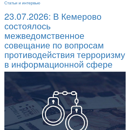
Статьи и интервью
23.07.2026:
В Кемерово
состоялось
межведомственное
совещание по вопросам
противодействия терроризму
в информационной сфере