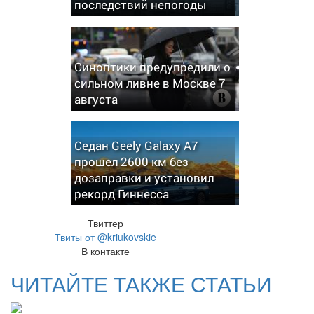
последствий непогоды
Синоптики предупредили о
сильном ливне в Москве 7
августа
Седан Geely Galaxy A7
прошел 2600 км без
дозаправки и установил
рекорд Гиннесса
Твиттер
Твиты от @kriukovskie
В контакте
ЧИТАЙТЕ ТАКЖЕ СТАТЬИ