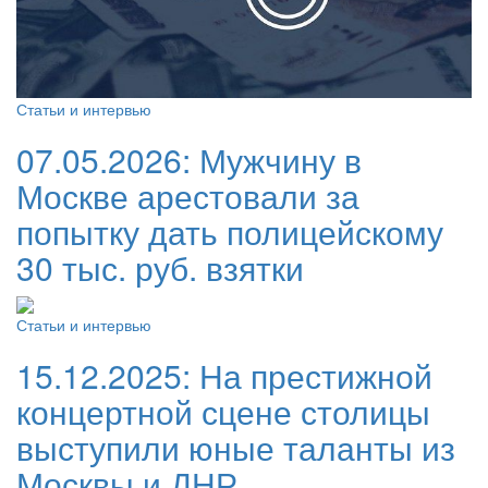
Статьи и интервью
07.05.2026:
Мужчину в
Москве арестовали за
попытку дать полицейскому
30 тыс. руб. взятки
Статьи и интервью
15.12.2025:
На престижной
концертной сцене столицы
выступили юные таланты из
Москвы и ДНР