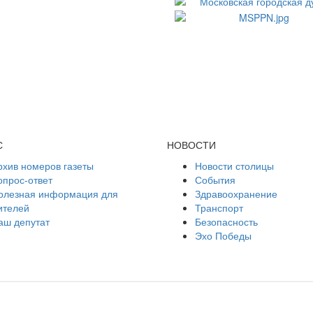
С
НОВОСТИ
рхив номеров газеты
Новости столицы
опрос-ответ
События
олезная информация для
Здравоохранение
ителей
Транспорт
аш депутат
Безопасность
Эхо Победы