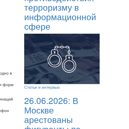
терроризму в
информационной
сфере
одно в
 и форм
Статьи и интервью
26.06.2026:
В
минаций
Москве
лефон
арестованы
фигуранты по