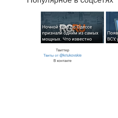
Ночной удар по Одессе
признали одним из самых
Появ
мощных. Что известно
ВСУ,
Твиттер
Твиты от @kriukovskie
В контакте