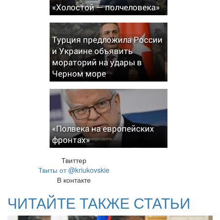
«Холостой — полчеловека»
Турция предложила России
и Украине объявить
мораторий на удары в
Черном море
«Полвека на европейских
фронтах»
Твиттер
Твиты от @kriukovskie
В контакте
ЧИТАЙТЕ ТАКЖЕ СТАТЬИ