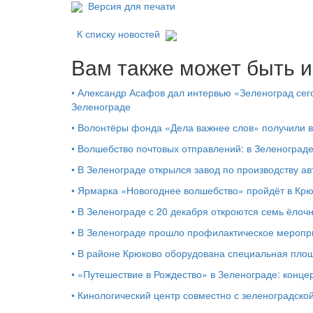
Версия для печати
К списку новостей
Вам также может быть и
•
Александр Асафов дал интервью «Зеленоград сего
Зеленограде
•
Волонтёры фонда «Дела важнее слов» получили 
•
Волшебство почтовых отправлений: в Зеленоград
•
В Зеленограде открылся завод по производству ав
•
Ярмарка «Новогоднее волшебство» пройдёт в Кр
•
В Зеленограде с 20 декабря откроются семь ёлоч
•
В Зеленограде прошло профилактическое мероп
•
В районе Крюково оборудована специальная площ
•
«Путешествие в Рождество» в Зеленограде: концер
•
Кинологический центр совместно с зеленоградской