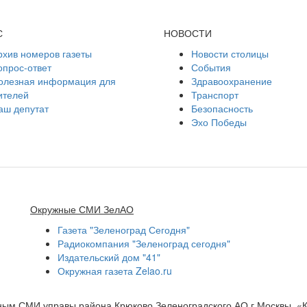
С
НОВОСТИ
рхив номеров газеты
Новости столицы
опрос-ответ
События
олезная информация для
Здравоохранение
ителей
Транспорт
аш депутат
Безопасность
Эхо Победы
Окружные СМИ ЗелАО
Газета "Зеленоград Сегодня"
Радиокомпания "Зеленоград сегодня"
Издательский дом "41"
Окружная газета Zelao.ru
нным СМИ управы района Крюково Зеленоградского АО г.Москвы. «