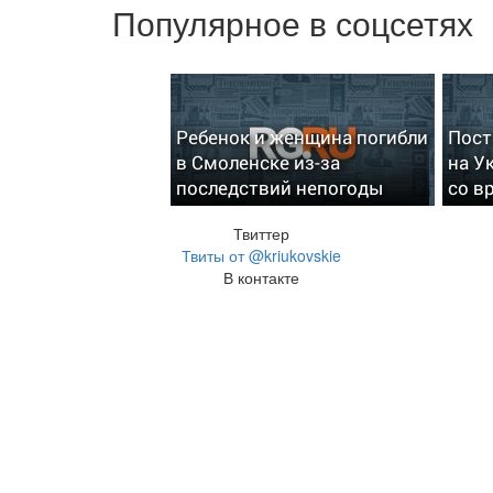
Популярное в соцсетях
Ребенок и женщина погибли
Пост
в Смоленске из-за
на У
последствий непогоды
со в
Твиттер
Твиты от @kriukovskie
В контакте