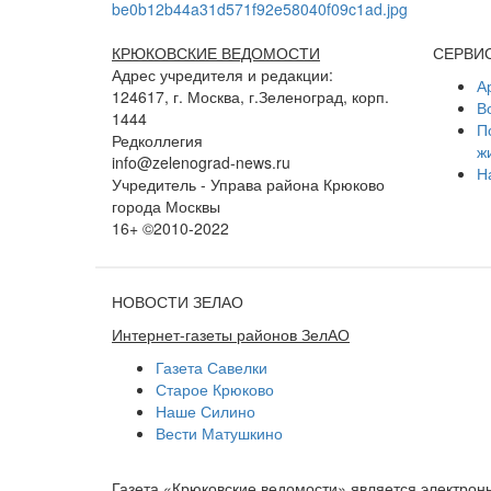
КРЮКОВСКИЕ ВЕДОМОСТИ
СЕРВИ
Адрес учредителя и редакции:
А
124617, г. Москва, г.Зеленоград, корп.
В
1444
П
Редколлегия
ж
info@zelenograd-news.ru
Н
Учредитель - Управа района Крюково
города Москвы
16+ ©2010-2022
НОВОСТИ ЗЕЛАО
Интернет-газеты районов ЗелАО
Газета Савелки
Старое Крюково
Наше Силино
Вести Матушкино
Газета «Крюковские ведомости» является электро