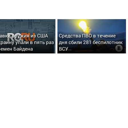
авки оружия из США
Средства ПВО в течение
краину упали в пять раз
дня сбили 281 беспилотник
ремен Байдена
ВСУ