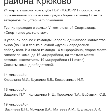
района Крюково
24 марта в шахматном клубе ГБУ «ФАВОРИТ» состоялись
соревнования по шахматам среди сборных команд Советов
ветеранов, лиц старшего поколения.
Турнир проходил в рамках VI комплексной Спартакиады
«Спортивное долголетие».
В упорной борьбе 2 команды набрали одинаковое количество
очков (по 13) и только в очной «дуэли» определили
победителя. Им стала команда 14 микрорайона, второе место
завоевала команда 16 микрорайона, на третьем месте
остались шахматисты 19 микрорайона (11 очков).
Составы команд победителей:
14 микрорайон
Клевакина М.И., Шувалов В.В., Ковшевников И.П.
16 микрорайон
Ващенко П.Ф., Колышкина Н.Е., Просолов П.А., Бабушкин С.В.
19 микрорайон
Васильев В.Н., Мокеров В.А., Матвеев А.М., Шулакова А.И.