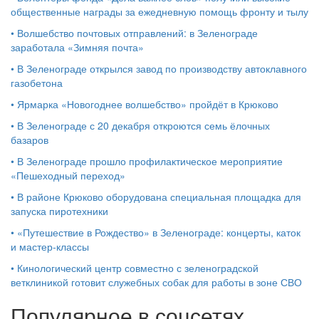
общественные награды за ежедневную помощь фронту и тылу
•
Волшебство почтовых отправлений: в Зеленограде
заработала «Зимняя почта»
•
В Зеленограде открылся завод по производству автоклавного
газобетона
•
Ярмарка «Новогоднее волшебство» пройдёт в Крюково
•
В Зеленограде с 20 декабря откроются семь ёлочных
базаров
•
В Зеленограде прошло профилактическое мероприятие
«Пешеходный переход»
•
В районе Крюково оборудована специальная площадка для
запуска пиротехники
•
«Путешествие в Рождество» в Зеленограде: концерты, каток
и мастер‑классы
•
Кинологический центр совместно с зеленоградской
ветклиникой готовит служебных собак для работы в зоне СВО
Популярное в соцсетях