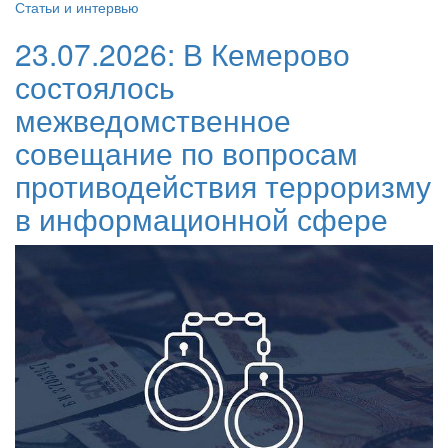
Статьи и интервью
23.07.2026:
В Кемерово
состоялось
межведомственное
совещание по вопросам
противодействия терроризму
в информационной сфере