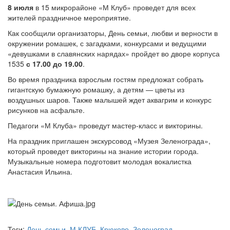
8 июля
в 15 микрорайоне «М Клуб» проведет для всех
жителей праздничное мероприятие.
Как сообщили организаторы, День семьи, любви и верности в
окружении ромашек, с загадками, конкурсами и ведущими
«девушками в славянских нарядах» пройдет во дворе корпуса
1535
с 17.00 до 19.00
.
Во время праздника взрослым гостям предложат собрать
гигантскую бумажную ромашку, а детям — цветы из
воздушных шаров. Также малышей ждет аквагрим и конкурс
рисунков на асфальте.
Педагоги «М Клуба» проведут мастер-класс и викторины.
На праздник приглашен экскурсовод «Музея Зеленограда»,
который проведет викторины на знание истории города.
Музыкальные номера подготовит молодая вокалистка
Анастасия Ильина.
Теги:
День семьи
,
М КЛУБ
,
Крюково
,
Зеленоград