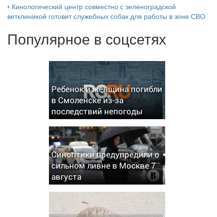
•
Кинологический центр совместно с зеленоградской
ветклиникой готовит служебных собак для работы в зоне СВО
Популярное в соцсетях
Ребенок и женщина погибли
в Смоленске из-за
последствий непогоды
Синоптики предупредили о
сильном ливне в Москве 7
августа